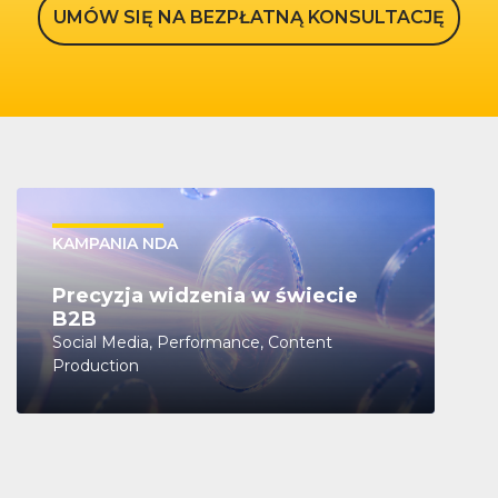
UMÓW SIĘ NA BEZPŁATNĄ KONSULTACJĘ
KAMPANIA NDA
Precyzja widzenia w świecie
B2B
Social Media, Performance, Content
Production