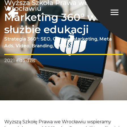
Wyższa Szkoła Prawa we
Wrocławiu
Marketing 360° w
służbie edukacji
Strategia 360°: SEO, Content Marketing, Meta
Ads, Video, Branding, OOH
2021 – do dziś
Wyższą Szkołę Prawa we Wrocławiu wspieramy