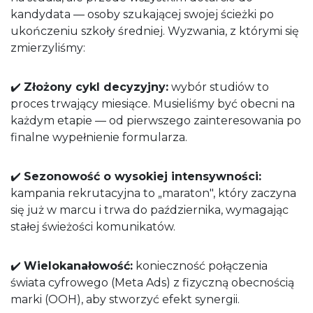
kandydata — osoby szukającej swojej ścieżki po
ukończeniu szkoły średniej. Wyzwania, z którymi się
zmierzyliśmy:
✔️
Złożony cykl decyzyjny:
wybór studiów to
proces trwający miesiące. Musieliśmy być obecni na
każdym etapie — od pierwszego zainteresowania po
finalne wypełnienie formularza.
✔️
Sezonowość o wysokiej intensywności:
kampania rekrutacyjna to „maraton", który zaczyna
się już w marcu i trwa do października, wymagając
stałej świeżości komunikatów.
✔️
Wielokanałowość:
konieczność połączenia
świata cyfrowego (Meta Ads) z fizyczną obecnością
marki (OOH), aby stworzyć efekt synergii.