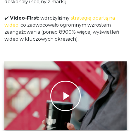
doskonały i spójny z marką.
✔️
Video-First:
wdrożyliśmy
strategię opartą na
wideo
, co zaowocowało ogromnym wzrostem
zaangażowania (ponad 8900% więcej wyświetleń
wideo w kluczowych okresach).
Play
Video