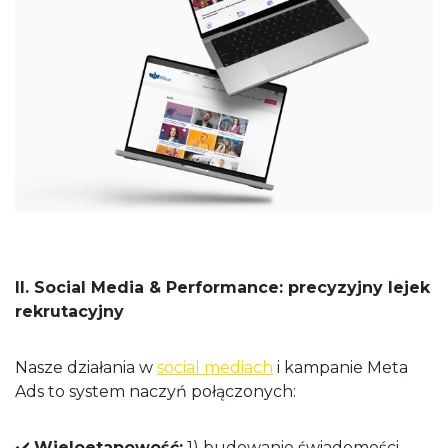
II. Social Media & Performance: precyzyjny lejek
rekrutacyjny
Nasze działania w
social mediach
i kampanie Meta
Ads to system naczyń połączonych:
✔️
Wieloetapowość:
1) budowanie świadomości —