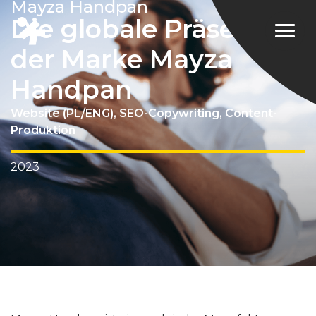
Mayza Handpan
Die globale Präsenz
der Marke Mayza
Handpan
Website (PL/ENG), SEO-Copywriting, Content-
Produktion
2023