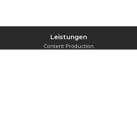
Leistungen
Content Production
Social Media
Content Marketing
Webseiten
Branding & Design
SEO
Zusammenarbeit
zusammenarbeit@brandkick.pl
Standort